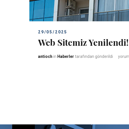
29/05/2025
Web Sitemiz Yenilendi
Web Si
antioch
in
Haberler
tarafından gönderildi
yorum