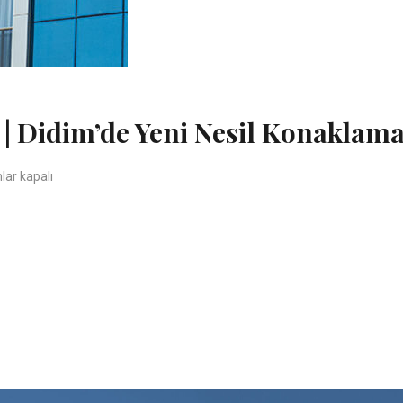
! | Didim’de Yeni Nesil Konaklam
temiz Yenilendi! | Didim’de Yeni Nesil Konaklama Deneyimi için
lar kapalı