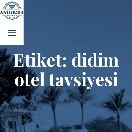
İçeriğe geç
Etiket:
didim
otel tavsiyesi