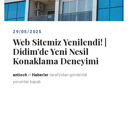
29/05/2025
Web Sitemiz Yenilendi! |
Didim’de Yeni Nesil
Konaklama Deneyimi
antioch
in
Haberler
tarafından gönderildi
Web Sitemiz Yenilendi! | Didim’de Yeni Nesil Konaklama Deneyimi
yorumlar kapalı