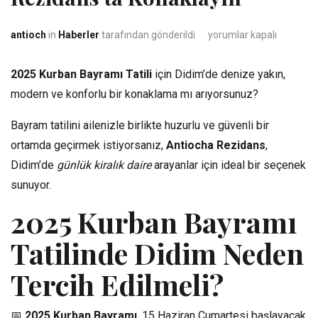
2025 Kurban Bayramı Tatil
antioch
in
Haberler
tarafından gönderildi
yorumlar kapalı
2025 Kurban Bayramı Tatili
için Didim’de denize yakın,
modern ve konforlu bir konaklama mı arıyorsunuz?
Bayram tatilini ailenizle birlikte huzurlu ve güvenli bir
ortamda geçirmek istiyorsanız,
Antiocha Rezidans
,
Didim’de
günlük kiralık daire
arayanlar için ideal bir seçenek
sunuyor.
2025 Kurban Bayramı
Tatilinde Didim Neden
Tercih Edilmeli?
📅
2025 Kurban Bayramı
, 15 Haziran Cumartesi başlayacak