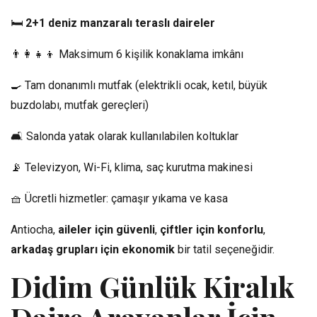
🛏️
2+1 deniz manzaralı teraslı daireler
👨‍👩‍👧‍👦 Maksimum 6 kişilik konaklama imkânı
🍳 Tam donanımlı mutfak (elektrikli ocak, ketıl, büyük
buzdolabı, mutfak gereçleri)
🛋️ Salonda yatak olarak kullanılabilen koltuklar
📡 Televizyon, Wi-Fi, klima, saç kurutma makinesi
🧺 Ücretli hizmetler: çamaşır yıkama ve kasa
Antiocha,
aileler için güvenli
,
çiftler için konforlu
,
arkadaş grupları için ekonomik
bir tatil seçeneğidir.
Didim Günlük Kiralık